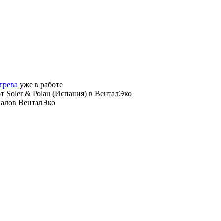
грева
уже в работе
от Soler & Polau (Испания) в ВенталЭко
налов ВенталЭко