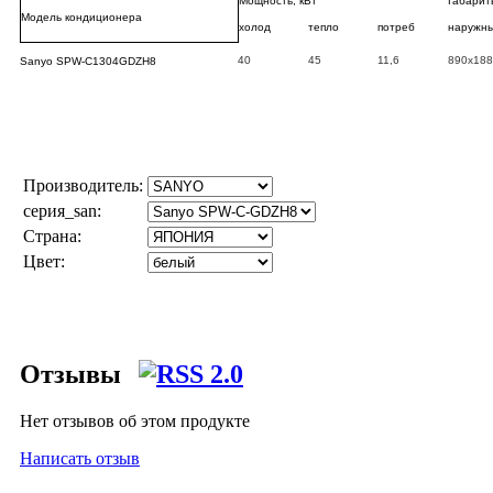
Мощность, кВт
Габарит
Модель кондиционера
холод
тепло
потреб
наружн
40
45
11,6
890х188
Sanyo SPW-C1304GDZH8
Производитель:
серия_san:
Страна:
Цвет:
Отзывы
Нет отзывов об этом продукте
Написать отзыв