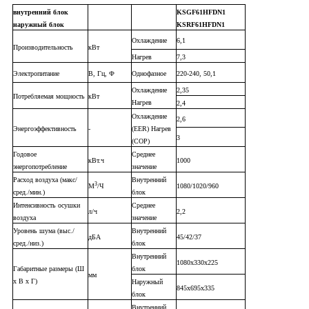
внутренний блок
KSGF61HFDN1
наружный блок
KSRF61HFDN1
Охлаждение
6,1
Производительность
кВт
Нагрев
7,3
Электропитание
В, Гц, Ф
Однофазное
220-240, 50,1
Охлаждение
2,35
Потребляемая мощность
кВт
Нагрев
2,4
Охлаждение
2,6
Энергоэффективность
-
(EER) Нагрев
3
(СОР)
Годовое
Среднее
кВт.ч
1000
энергопотребление
значение
Расход воздуха (макс/
Внутренний
3
М
/Ч
1080/1020/960
сред./мин.)
блок
Интенсивность осушки
Среднее
л/ч
2,2
воздуха
значение
Уровень шума (выс./
Внутренний
дБА
45/42/37
сред./низ.)
блок
Внутренний
1080x330x225
Габаритные размеры (Ш
блок
мм
х В х Г)
Наружный
845x695x335
блок
Внутренний