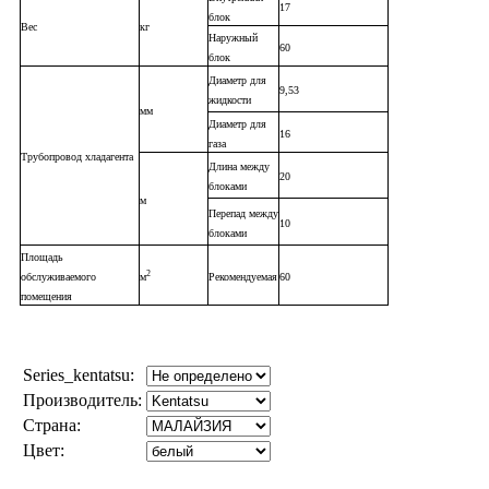
17
блок
Вес
кг
Наружный
60
блок
Диаметр для
9,53
жидкости
мм
Диаметр для
16
газа
Трубопровод хладагента
Длина между
20
блоками
м
Перепад между
10
блоками
Площадь
2
обслуживаемого
м
Рекомендуемая
60
помещения
Series_kentatsu:
Производитель:
Страна:
Цвет: