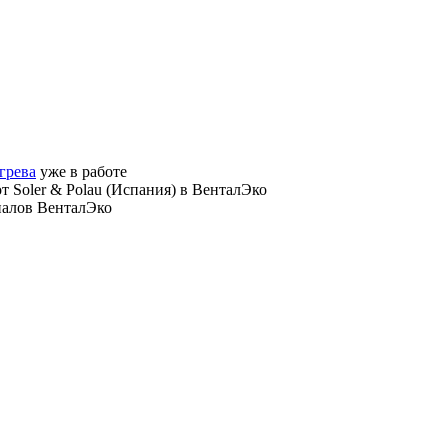
грева
уже в работе
от Soler & Polau (Испания) в ВенталЭко
налов ВенталЭко